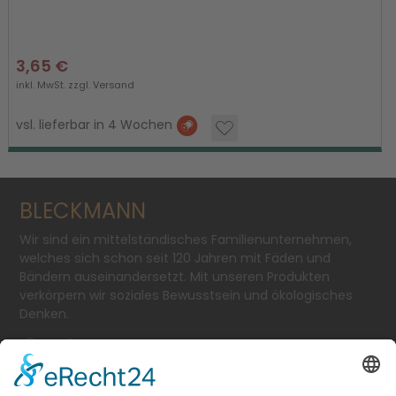
3,65 €
inkl. MwSt. zzgl.
Versand
vsl. lieferbar in 4 Wochen
BLECKMANN
Wir sind ein mittelständisches Familienunternehmen,
welches sich schon seit 120 Jahren mit Fäden und
Bändern auseinandersetzt. Mit unseren Produkten
verkörpern wir soziales Bewusstsein und ökologisches
Denken.
SCHÄFERSTR. 11-13
TEL.: + 49 2 02 - 2 50 53-0
E-MAIL:
INFO@BLECKMANN-WEBEREI.DE