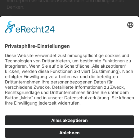
verkörpern wir soziales Bewusstsein und ökologisches
Denken.
SCHÄFERSTR. 11-13
TEL.: + 49 2 02 - 2 50 53-0
E-MAIL:
INFO@BLECKMANN-WEBEREI.DE
SERVICE & RECHTLICHES
Versandkostentabelle
Vertrag widerrufen
PRESSE
ZAHLARTEN
Kreditkarte
Vorkasse
Selbstabholung
PayPal
©
2026
BLECKMANN GMBH
|