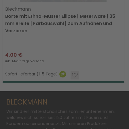
Bleckmann
Borte mit Ethno-Muster Ellipse | Meterware | 35
mm Breite | Farbauswahl | Zum Aufnähen und
Verzieren
4,00 €
inkl. MwSt. zzgl.
Versand
Sofort lieferbar (1-5 Tage)
BLECKMANN
Wir sind ein mittelständisches Familienunternehmen,
welches sich schon seit 120 Jahren mit Fäden und
Bändern auseinandersetzt. Mit unseren Produkten