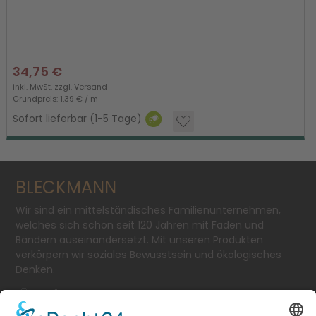
34,75 €
inkl. MwSt. zzgl.
Versand
Grundpreis: 1,39 € / m
Sofort lieferbar (1-5 Tage)
BLECKMANN
Wir sind ein mittelständisches Familienunternehmen,
welches sich schon seit 120 Jahren mit Fäden und
Bändern auseinandersetzt. Mit unseren Produkten
verkörpern wir soziales Bewusstsein und ökologisches
Denken.
SCHÄFERSTR. 11-13
TEL.: + 49 2 02 - 2 50 53-0