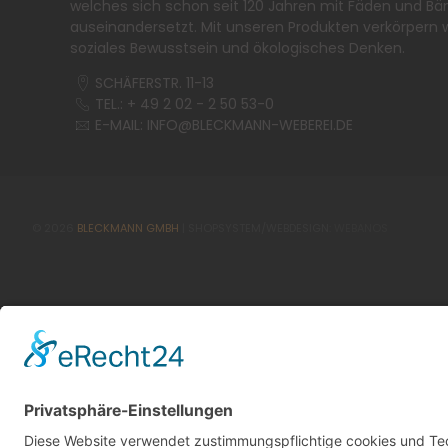
welches sich schon seit 120 Jahren mit Fäden und Bä
auseinandersetzt. Mit unseren Produkten verkörpern w
soziales Bewusstsein und ökologisches Denken.
SCHÄFERSTR. 11-13
TEL.: + 49 2 02 - 2 50 53-0
E-MAIL:
INFO@BLECKMANN-WEBEREI.DE
©
2026
BLECKMANN GMBH
| SHOPSYSTEM/WEBDESIGN:
WEBANOS