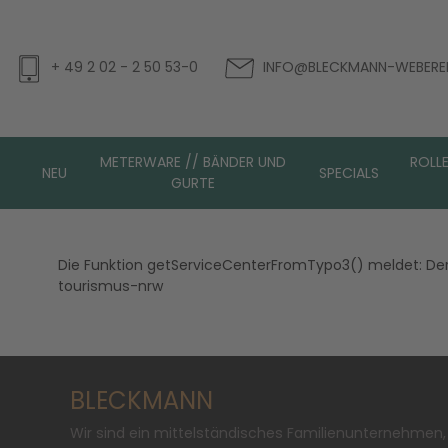
+ 49 2 02 - 2 50 53-0
INFO@BLECKMANN-WEBEREI
METERWARE // BÄNDER UND
ROLL
NEU
SPECIALS
GURTE
Die Funktion getServiceCenterFromTypo3() meldet: De
tourismus-nrw
BLECKMANN
Wir sind ein mittelständisches Familienunternehmen,