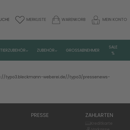
UCHE
MERKLISTE
WARENKORB
MEIN KONTO
SALE
TIERZUBEHÖR
ZUBEHÖR
GROSSABNEHMER
%
tps://typo3.bleckmann-weberei.de//typo3/pressenews-
PRESSE
ZAHLARTEN
Kreditkarte
Vorkasse