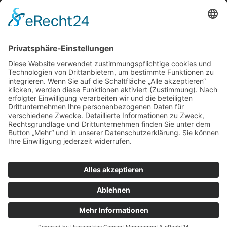
SCHÄFERSTR. 11-13
TEL.: + 49 2 02 - 2 50 53-0
E-MAIL:
INFO@BLECKMANN-WEBEREI.DE
SERVICE & RECHTLICHES
Versandkostentabelle
Vertrag widerrufen
PRESSE
ZAHLARTEN
Kreditkarte
Vorkasse
Selbstabholung
PayPal
©
2026
BLECKMANN GMBH
|
SHOPSYSTEM/WEBDESIGN:
WEBANOS