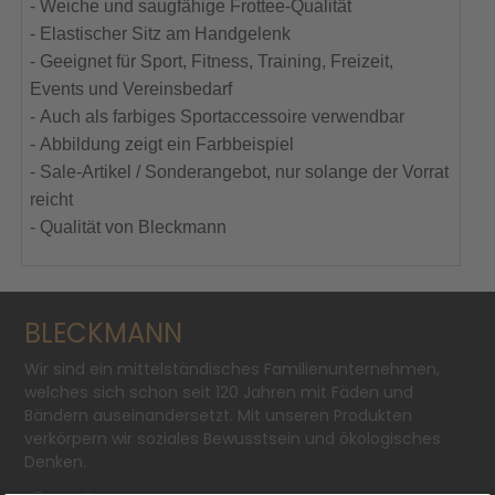
- Weiche und saugfähige Frottee-Qualität
- Elastischer Sitz am Handgelenk
- Geeignet für Sport, Fitness, Training, Freizeit,
Events und Vereinsbedarf
- Auch als farbiges Sportaccessoire verwendbar
- Abbildung zeigt ein Farbbeispiel
- Sale-Artikel / Sonderangebot, nur solange der Vorrat
reicht
- Qualität von Bleckmann
BLECKMANN
Wir sind ein mittelständisches Familienunternehmen,
welches sich schon seit 120 Jahren mit Fäden und
Bändern auseinandersetzt. Mit unseren Produkten
verkörpern wir soziales Bewusstsein und ökologisches
Denken.