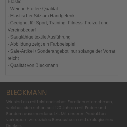
Elastic
- Weiche Frottee-Qualität
- Elastischer Sitz am Handgelenk
- Geeignet für Sport, Training, Fitness, Freizeit und
Vereinsbedarf
- Saugfähige textile Ausführung
- Abbildung zeigt ein Farbbeispiel
- Sale-Artikel / Sonderangebot, nur solange der Vorrat
reicht
- Qualität von Bleckmann
BLECKMANN
Wir sind ein mittelständisches Familienunternehmen,
welches sich schon seit 120 Jahren mit Fäden und
Bändern auseinandersetzt. Mit unseren Produkten
verkörpern wir soziales Bewusstsein und ökologisches
Denken.