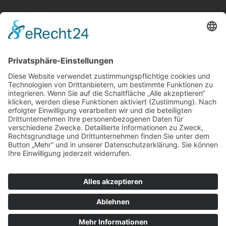
SCHÄFERSTR. 11-13
TEL.: + 49 2 02 - 2 50 53-0
E-MAIL:
INFO@BLECKMANN-WEBEREI.DE
SERVICE & RECHTLICHES
Versandkostentabelle
Vertrag widerrufen
PRESSE
ZAHLARTEN
Kreditkarte
Vorkasse
Selbstabholung
PayPal
©
2026
BLECKMANN GMBH
|
SHOPSYSTEM/WEBDESIGN:
WEBANOS