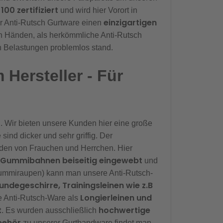
0 zertifiziert
und wird hier Vorort in
einzigartigen
er Anti-Rutsch Gurtware einen
n Händen, als herkömmliche Anti-Rutsch
n Belastungen problemlos stand.
Hersteller - Für
 Wir bieten unsere Kunden hier eine große
 sind dicker und sehr griffig. Der
den von Frauchen und Herrchen. Hier
Gummibahnen beiseitig eingewebt
e
und
Gummiraupen) kann man unsere Anti-Rutsch-
ndegeschirre, Trainingsleinen wie z.B
Longierleinen und
 Anti-Rutsch-Ware als
t
hochwertige
. Es wurden ausschließlich
behör
zu unserer Gurtbandware findet man