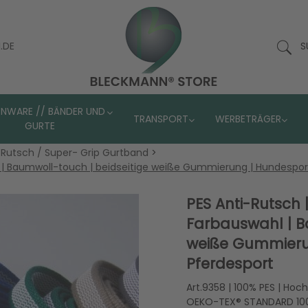
.DE
S
ENWARE // BÄNDER UND
TRANSPORT
WERBETRÄGER
GURTE
-Rutsch / Super- Grip Gurtband
>
hl | Baumwoll-touch | beidseitige weiße Gummierung | Hundespo
PES Anti-Rutsch |
Farbauswahl | B
weiße Gummieru
Pferdesport
Art.9358 | 100% PES | Hoc
OEKO-TEX® STANDARD 100 