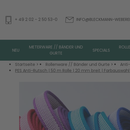
+ 49 2 02 - 2 50 53-0
INFO@BLECKMANN-WEBEREI
METERWARE // BÄNDER UND
ROLL
NEU
SPECIALS
GURTE
Startseite
>
Rollenware // Bänder und Gurte
>
Anti
PES Anti-Rutsch | 50 m Rolle | 20 mm breit | Farbauswa