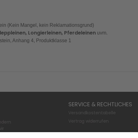
 sein (Kein Mangel, kein Reklamationsgrund)
leppleinen, Longierleinen, Pferdeleinen
uvm.
in, Anhang 4, Produktklasse 1
SERVICE & RECHTLICHES
Versandkostentabelle
Vertrag widerrufen
ndern
ir