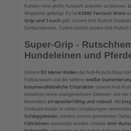
U
Kunden eine große Auswahl anbieten zu können.
KEINE! Fernost Ware
Wuppertal gefertigt. Es ist
un
Grip und Touch
gibt. Unsere Anti-Rutsch Gurtwar
Gurtbandwaren. Zudem besitzt unsere Anti-Rutsch
Super-Grip - Rutschhem
Hundeleinen und Pferd
50 Meter Rollen
Unsere
der Anti-Rutsch-Ware kön
weiße Gummierun
Farbauswahl und die seltene
baumwollähnliche Charakter
unserer Anti-Rut
entstehen keine unangenehmen Striemen, wie bei 
strapazierfähig und robust
ins
besonders
. Mit
Gurtware kreativ in vielen Umsetzungen verwenden
Schleppleinen
, werden unsere gummierten Gurtwar
Führleinen
Anti-Ruts
verwendet werden. Unsere
Rohstoffe
verwendet um die hohen Auflagen de