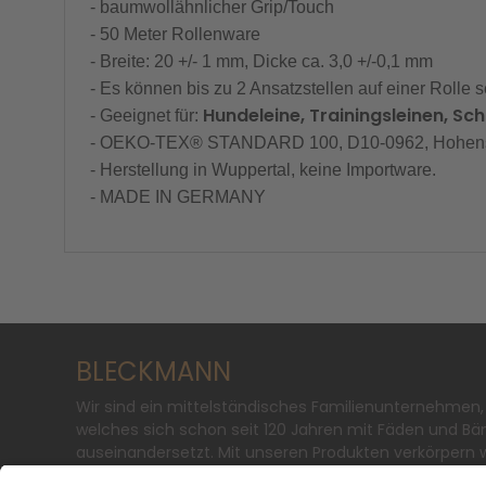
- baumwollähnlicher Grip/Touch
- 50 Meter Rollenware
- Breite: 20 +/- 1 mm, Dicke ca. 3,0 +/-0,1 mm
- Es können bis zu 2 Ansatzstellen auf einer Rolle
Hundeleine, Trainingsleinen, Sch
- Geeignet für:
- OEKO-TEX® STANDARD 100, D10-0962, Hohenste
- Herstellung in Wuppertal, keine Importware.
- MADE IN GERMANY
BLECKMANN
Wir sind ein mittelständisches Familienunternehmen,
welches sich schon seit 120 Jahren mit Fäden und Bä
auseinandersetzt. Mit unseren Produkten verkörpern w
soziales Bewusstsein und ökologisches Denken.