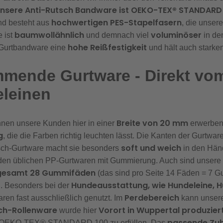
nsere Anti-Rutsch Bandware ist OEKO-TEX® STANDARD 10
hochwertigen PES-Stapelfasern
d besteht aus
, die unser
baumwollähnlich
voluminöser
e ist
und demnach viel
in de
hohe Reißfestigkeit
 Gurtbandware eine
und hält auch starke
mende Gurtware - Direkt vom 
eleinen
Breite von 20 mm
nen unsere Kunden hier in einer
erwerben.
g
, die die Farben richtig leuchten lässt. Die Kanten der Gurtware
soft und weich
sch-Gurtware macht sie besonders
in den Hän
den üblichen PP-Gurtwaren mit Gummierung. Auch sind unser
gesamt 28 Gummifäden
(das sind pro Seite 14 Fäden = 7 
Hundeausstattung, wie Hundeleine, Hu
. Besonders bei der
Perdebereich
en fast ausschließlich genutzt. Im
kann unsere
ch-Rollenware
Vorort in Wuppertal produzier
wurde hier
passende Zu
s OEKO-TEX® STANDARD 100 zu erfüllen. Das