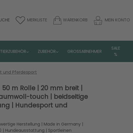
UCHE
MERKLISTE
WARENKORB
MEIN KONTO
SALE
TIERZUBEHÖR
ZUBEHÖR
GROSSABNEHMER
%
rt und Pferdesport
 50 m Rolle | 20 mm breit |
aumwoll-touch | beidseitige
ng | Hundesport und
hwertige Herstellung | Made in Germany |
| Hundeausstattung | Sportleinen