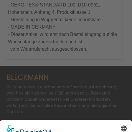
- OEKO-TEX® STANDARD 100, D10-0962,
Hohenstein, Anhang 4, Produktklasse 1
- Herstellung in Wuppertal, keine Importware.
- MADE IN GERMANY
- Dieser Artikel wird erst nach Bestelleingang auf die
Wunschlänge zugeschnitten und ist
vom Widerrufsrecht ausgeschlossen.
BLECKMANN
Wir sind ein mittelständisches Familienunternehmen,
welches sich schon seit 120 Jahren mit Fäden und
Bändern auseinandersetzt. Mit unseren Produkten
verkörpern wir soziales Bewusstsein und ökologisches
Denken.
SCHÄFERSTR. 11-13
TEL.: + 49 2 02 - 2 50 53-0