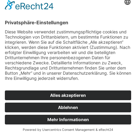
TEL.: + 49 2 02 - 2 50 53-0
E-MAIL:
INFO@BLECKMANN-WEBEREI.DE
SERVICE & RECHTLICHES
Versandkostentabelle
Vertrag widerrufen
PRESSE
ZAHLARTEN
Kreditkarte
Vorkasse
Selbstabholung
PayPal
©
2026
BLECKMANN GMBH
|
SHOPSYSTEM/WEBDESIGN:
WEBANOS