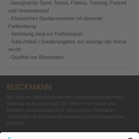
- Geeignet für Sport, Tennis, Fitness, Training, Freizeit
und Vereinsbedarf
- Klassisches Sportaccessoire mit dezenter
Farbwirkung
- Abbildung zeigt ein Farbbeispiel
- Sale-Artikel / Sonderangebot, nur solange der Vorrat
reicht
- Qualität von Bleckmann
BLECKMANN
Wir sind ein mittelständisches Familienunternehmen,
welches sich schon seit 120 Jahren mit Fäden und
Bändern auseinandersetzt. Mit unseren Produkten
verkörpern wir soziales Bewusstsein und ökologisches
Denken.
SCHÄFERSTR. 11-13